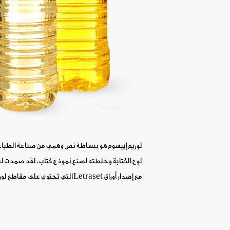
لوريم إيبسوم هو ببساطة نص وهمي من صناعة الطباع
لوح الكتابة وخلطته لصنع نموذج كتاب.
لقد صمدت ليس
مع إصدار أوراق Letraset التي تحتوي على مقاطع لوريم إيبسوم، ومؤخراً مع ظهور برامج النشر المكتبي مثل Aldus PageMaker والتي تضمنت إصدارات لوريم إيبسوم.